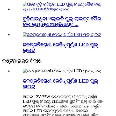
ବୁଡ଼ିଯାଉଥିବା ଏଲ୍ଇଡି ପୁଲ୍ ଲାଇଟ୍ସ ସୌର
ବଲ୍ ଲ୍ୟାମ୍ପ ଆମ୍ବିଆଣ୍ଟ ...
ଜଳପ୍ରତିରୋଧୀ ରେଜିନ୍ ପୂର୍ଣ୍ଣ LED ପୁଲ୍
ଲାଇଟ୍
କଷ୍ଟମାଇଜ୍ଡ ବିକାଶ
ଜଳପ୍ରତିରୋଧୀ ରେଜିନ୍ ପୂର୍ଣ୍ଣ LED ପୁଲ୍
ଲାଇଟ୍
ଆମର 12V 35W ଜଳପ୍ରତିରୋଧୀ ରେଜିନ୍ ପୂର୍ଣ୍ଣ
LED ପୁଲ୍ ଲାଇଟ୍, ଆପଣଙ୍କ ସୁଇମିଂ ପୁଲ୍ ପାଇଁ ଏକ
ଉତ୍ତମ ବଦଳ ଆଲୋକ ଉତ୍ସ, ଉପସ୍ଥାପନ କରୁଛି।
ଆମର LED ଲାଇଟ୍ଗୁଡ଼ିକ ବିଶେଷ ଭାବରେ
ଆପଣଙ୍କ ସୁଇମିଂ ପୁଲ୍‌କୁ ରଙ୍ଗୀନ ଆଲୋକ ସହିତ