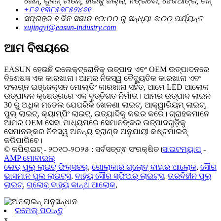
ଜୋନ୍, ଗୁଲିନ୍ ଟାଉନ୍, ହାଇଶୁ ଜିଲ୍ଲା, ନିଙ୍ଗବୋ, ଝେଜିଆଙ୍ଗ, ଚୀନ୍
+୮୬ ୧୩୮୫୭୮୫୨୪୬୧
ସପ୍ତାହର ୭ ଦିନ ସକାଳ ୧୦:୦୦ ରୁ ସନ୍ଧ୍ୟା ୬:୦୦ ପର୍ଯ୍ୟନ୍ତ
xujingyi@easun-industry.com
ଆମ ବିଷୟରେ
EASUN ହେଉଛି ଇଲେକ୍ଟ୍ରୋନିକ୍ ଉତ୍ପାଦ ଏବଂ OEM ଉତ୍ପାଦନରେ
ବିଶେଷଜ୍ଞ ଏକ କାରଖାନା। ଆମର ନିଜସ୍ୱ ବୈଦ୍ୟୁତିକ କାରଖାନା ଏବଂ
ସଂଲଗ୍ନ ଇଞ୍ଜେକ୍ସନ ମୋଲ୍ଡିଂ କାରଖାନା ସହିତ, ଆମେ LED ଆଲୋକ
ଉତ୍ପାଦନ କ୍ଷେତ୍ରରେ ଏକ ବୃତ୍ତିଗତ ନିର୍ମାତା। ଆମର ଉତ୍ପାଦ ଲାଇନ
30 ରୁ ଅଧିକ ମଡେଲ ଯେପରିକି ଖେଳଣା ଲାଇଟ୍, ଆକ୍ୱାରିୟମ୍ ଲାଇଟ୍,
ପୁଲ୍ ଲାଇଟ୍, କ୍ୟାମ୍ପିଂ ଲାଇଟ୍, ଇତ୍ୟାଦିକୁ କଭର କରେ। ଗ୍ରାହକମାନେ
ଆମର OEM ସେବା ମାଧ୍ୟମରେ ସେମାନଙ୍କର ଉତ୍ପାଦଗୁଡ଼ିକୁ
ସେମାନଙ୍କର ନିଜସ୍ୱ ଅନନ୍ୟ ବ୍ରାଣ୍ଡ ଅନୁଯାୟୀ କଷ୍ଟମାଇଜ୍
କରିପାରିବେ।
© କପିରାଇଟ୍ - ୨୦୧୦-୨୦୨୫ : ସର୍ବସତ୍ତ୍ଵ ସଂରକ୍ଷିତ।
ସାଇଟମ୍ୟାପ୍
-
AMP ମୋବାଇଲ୍
ଲେଡ୍ ପୁଲ୍ ଲାଇଟ୍ ଫିକ୍ସଚର୍
,
ଗୋଲାକାର ଗ୍ଲୋବ୍ ବାହାର ଆଲୋକ
,
ସୌର
ଭାସମାନ ପୁଲ ଲାଇଟ୍ସ
,
ବାହ୍ୟ ସୌର ସ୍ଫିଅର୍ ଲାଇଟ୍ସ
,
ତାରବିହୀନ ପୁଲ୍
ଲାଇଟ୍
,
ଗ୍ଲୋବ୍ ବାହ୍ୟ କାନ୍ଥ ଆଲୋକ
,
ଇମେଲ୍ ପଠାନ୍ତୁ
x