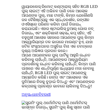
ୱାୟାରଲେସ୍ ରିମୋଟ୍ କଣ୍ଟ୍ରୋଲ୍ ସହିତ RGB LED
ପୁଲ୍ ଲାଇଟ୍! ଏହି ଅଭିନବ ପାଣି ତଳେ ଆଲୋକ
ଆପଣଙ୍କ ପୁଲ୍, ମାଛ ଟାଙ୍କି, କିମ୍ବା ଯେକୌଣସି
ଜଳ ବୈଶିଷ୍ଟ୍ୟକୁ ଏକ ସ୍ପନ୍ଦନଶୀଳ, ରଙ୍ଗୀନ
ଓଏସିସ୍‌ରେ ପରିଣତ କରିବା ପାଇଁ ଡିଜାଇନ୍
କରାଯାଇଛି। ଏହାର ଷ୍ଟାଇଲିସ୍ ଡୁଆଲ୍ ଗୋଲ ନବ୍
ଡିଜାଇନ୍ ଏବଂ ଶକ୍ତିଶାଳୀ ସକ୍ସନ୍ କପ୍ ସହିତ, ଏହି
ବହୁମୁଖୀ ଆଲୋକ ସହଜରେ ଆପଣଙ୍କ ପୁଲ୍ କିମ୍ବା
ଆକ୍ୱାରିୟମ୍‌ର ତଳ ଭାଗରେ ମାଉଣ୍ଟ ହୁଏ, ଯାହା
ଜଟିଳ ସଂସ୍ଥାପନର ଅସୁବିଧା ବିନା ଏକ ଚମତ୍କାର
ଦୃଶ୍ୟ ଅଭିଜ୍ଞତା ପ୍ରଦାନ କରେ।
ଆପଣ ଆପଣଙ୍କର ପୁଲ୍ ପାର୍ଟିକୁ ଆହୁରି ଉନ୍ନତ
କରିବାକୁ ଚାହାଁନ୍ତି, ଆପଣଙ୍କର ଆକ୍ୱାରିୟମ
ପ୍ରଦର୍ଶନକୁ ଉନ୍ନତ କରିବାକୁ ଚାହାଁନ୍ତି, କିମ୍ବା ପାଣି
ପାଖରେ ଏକ ଶାନ୍ତିପୂର୍ଣ୍ଣ ସନ୍ଧ୍ୟାର ମଜା ନେବାକୁ
ଚାହାଁନ୍ତି, RGB LED ପୁଲ୍ ଲାଇଟ୍ ଆପଣଙ୍କୁ
ଆଚ୍ଛାଦିତ କରିଛି। ରଙ୍ଗ ଏବଂ ଆଲୋକର ଏକ
ଦୁନିଆରେ ନିଜକୁ ବୁଡ଼ାଇ ଦିଅନ୍ତୁ ଏବଂ ଆପଣଙ୍କର
କଳ୍ପନାକୁ ପ୍ରଚଣ୍ଡ ଭାବରେ ଚାଲିବାକୁ ଦିଅନ୍ତୁ!
ଅନୁସନ୍ଧାନ
ବିବରଣୀ