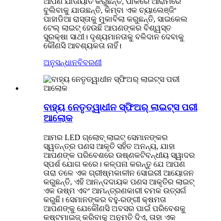
ଆପଣ ଯାତାୟାତ କରୁଛନ୍ତି, ପାର୍କରେ ଆରାମରେ
ବୁଲିବାକୁ ଯାଉଛନ୍ତି, କିମ୍ବା ଏକ ଚ୍ୟାଲେଞ୍ଜିଂ
ପାହାଡିଆ ରାସ୍ତାକୁ ମୁକାବିଲା କରୁଛନ୍ତି, ସାଇକେଲ
ଟେଲ୍ ଲାଇଟ୍ ହେଉଛି ଆପଣଙ୍କର ବିଶ୍ୱସ୍ତ
ସୁରକ୍ଷା ସାଥୀ। ଦୃଶ୍ୟମାନତାକୁ ବଳିଦାନ ଦେବାକୁ
କୌଣସି ଆବଶ୍ୟକତା ନାହିଁ।
ଅନୁସନ୍ଧାନ
ବିବରଣୀ
ବାହ୍ୟ ନେତୃତ୍ୱାଧୀନ ସ୍ଫିଅର୍ ଲାଇଟ୍ସ ପରୀ
ଆଲୋକ
ଆମର LED ଗ୍ଲୋବ୍ ଲାଇଟ୍ ସେମାନଙ୍କର
ସ୍ୱତନ୍ତ୍ର ପଣସ ଆକୃତି ସହିତ ଅନନ୍ୟ, ଯାହା
ଆପଣଙ୍କ ପରିବେଶରେ ଉଷ୍ଣକଟିବନ୍ଧୀୟ ସ୍ୱାଦର
ସ୍ପର୍ଶ ଯୋଗ କରେ। କଳ୍ପନା କରନ୍ତୁ ଯେ ଆପଣ
ତାରା ତଳେ ଏକ ଗ୍ରୀଷ୍ମକାଳୀନ ସୋଇରୀ ଆୟୋଜନ
କରୁଛନ୍ତି, ଏହି ଆନନ୍ଦଦାୟକ ପଣସ ଆକୃତିର ଲାଇଟ୍
ଏକ ଉଷ୍ମ ଏବଂ ଆମନ୍ତ୍ରଣକାରୀ ଚମକ ଉତ୍ସର୍ଗ
କରୁଛି। ସେମାନଙ୍କର ବହୁ-ରଙ୍ଗୀ କ୍ଷମତା
ଆପଣଙ୍କୁ ଯେକୌଣସି ଅବସର ପାଇଁ ପରିବେଶକୁ
କଷ୍ଟମାଇଜ୍ କରିବାକୁ ଅନୁମତି ଦିଏ, ତାହା ଏକ