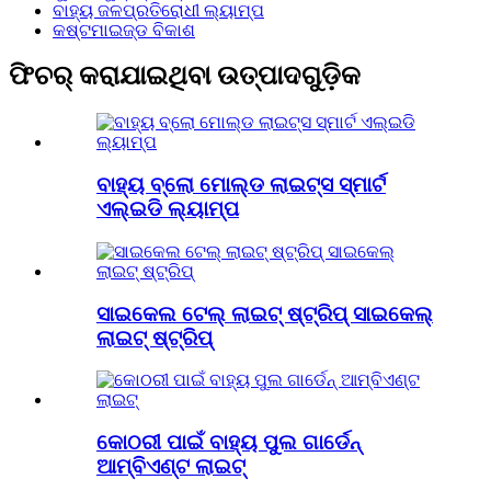
ବାହ୍ୟ ଜଳପ୍ରତିରୋଧୀ ଲ୍ୟାମ୍ପ
କଷ୍ଟମାଇଜ୍ଡ ବିକାଶ
ଫିଚର୍ କରାଯାଇଥିବା ଉତ୍ପାଦଗୁଡ଼ିକ
ବାହ୍ୟ ବ୍ଲୋ ମୋଲ୍ଡ ଲାଇଟ୍ସ ସ୍ମାର୍ଟ
ଏଲ୍ଇଡି ଲ୍ୟାମ୍ପ
ସାଇକେଲ ଟେଲ୍ ଲାଇଟ୍ ଷ୍ଟ୍ରିପ୍ ସାଇକେଲ୍
ଲାଇଟ୍ ଷ୍ଟ୍ରିପ୍
କୋଠରୀ ପାଇଁ ବାହ୍ୟ ପୁଲ ଗାର୍ଡେନ୍
ଆମ୍ବିଏଣ୍ଟ ଲାଇଟ୍