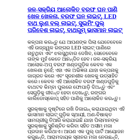
ଜଳ-ସକ୍ରିୟ ଆଲୋକିତ ବରଫ ଘନ ପାଣି
ଖେଳ ଖେଳନା, ବରଫ ଘନ ଲାଇଟ୍, LED
ବାଥ ଲୁଣ ବଲ୍ ଲାଇଟ୍, ସୁଇମିଂ ପୁଲ୍
ପରିବେଶ ଲାଇଟ୍, ବାଥରୁମ୍ ଭାସମାନ ଲାଇଟ୍
କଳ୍ପନା କରନ୍ତୁ ଯେ ଆପଣଙ୍କ ପିଲା ଯେତେବେଳେ
ଏହି ଉଜ୍ଜ୍ୱଳ ରଙ୍ଗର LED ଲାଇଟ୍ ପାଣିରେ
ନାଚୁଥିବା ଏବଂ ଝଲସୁଥିବାର ଦେଖିବ, ସେତେବେଳେ
ତାଙ୍କ ମୁହଁ କେତେ ଆନନ୍ଦିତ ହେବ। ଜଳ-ସକ୍ରିୟ
ଆଲୋକ-ଅପ୍ ବରଫ ଖଣ୍ଡଗୁଡ଼ିକ କେବଳ ଏକ
ଖେଳଣା ନୁହେଁ; ଏହା ଏକ ଅଭିଜ୍ଞତା ଯାହା କଳ୍ପନାକୁ
ଜାଗ୍ରତ କରେ ଏବଂ ସୃଜନଶୀଳ ଖେଳକୁ ଉତ୍ସାହିତ
କରେ। କେବଳ ଏହି ଆଲୋକିତ ବରଫ ଖଣ୍ଡଗୁଡ଼ିକୁ
ବାଥଟବ କିମ୍ବା ପୁଲରେ ଫୋପାଡ଼ି ଦିଅନ୍ତୁ ଏବଂ
ସେଗୁଡ଼ିକୁ ଜୀବନ୍ତ ହେବା ଦେଖନ୍ତୁ, ରଙ୍ଗର
କାଲିଡୋସ୍କୋପ୍ ସହିତ ପାଣିକୁ ଆଲୋକିତ କରନ୍ତୁ।
ସୁରକ୍ଷାକୁ ଦୃଷ୍ଟିରେ ରଖି ଡିଜାଇନ୍ କରାଯାଇଥିବା ଏହି
ଭାସମାନ ଲାଇଟ୍ ଗୁଡ଼ିକ ସ୍ଥାୟୀ, ଅଣ-ବିଷାକ୍ତ
ସାମଗ୍ରୀରୁ ତିଆରି କରାଯାଇଛି ଯାହା ପିଲାମାନଙ୍କ
ସୁରକ୍ଷାକୁ ସୁନିଶ୍ଚିତ କରିବା ସହିତ ଅସୀମ ମଜା
ପ୍ରଦାନ କରିଥାଏ। ଆପଣ ଏକ ପୁଲ୍ ପାର୍ଟି ଆୟୋଜନ
କରୁଛନ୍ତି, ଆରାମଦାୟକ ସ୍ନାନର ମଜା ନେଉଛନ୍ତି,