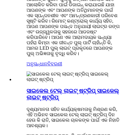
ଆଲୋକିତ କରିବା ପାଇଁ ଡିଜାଇନ୍ କରାଯାଇଛି ଯାହା
ଆପଣଙ୍କ ଏବଂ ଆପଣଙ୍କ ଅତିଥିମାନଙ୍କ ପାଇଁ
ଏକ ସ୍ପନ୍ଦନଶୀଳ ଏବଂ ଆମନ୍ତ୍ରଣକାରୀ ପରିବେଶ
ସୃଷ୍ଟି କରିବ। ରିମୋଟ୍ କଣ୍ଟ୍ରୋଲ୍ କାର୍ଯ୍ୟ ସହିତ,
ଆପଣ ଆପଣଙ୍କ ପସନ୍ଦ ଅନୁଯାୟୀ ଲାଇଟ୍‌ର ରଙ୍ଗ
ଏବଂ ଉଜ୍ଜ୍ୱଳତାକୁ ସହଜରେ ଆଡଜଷ୍ଟ
କରିପାରିବେ। ଆପଣ ଏକ ଆରାମଦାୟକ ସନ୍ଧ୍ୟା
ପହଁରା କିମ୍ବା ଏକ ଜୀବନ୍ତ ପୁଲ୍ ପାର୍ଟି ଚାହାଁନ୍ତି କି,
ଆମର LED ପୁଲ୍ ଲାଇଟ୍ ପ୍ରକୃତରେ ଆପଣଙ୍କ
ପୁଲ୍ ଅଭିଜ୍ଞତାକୁ ବୃଦ୍ଧି କରିବ।
ଅନୁସନ୍ଧାନ
ବିବରଣୀ
ସାଇକେଲ ଟେଲ୍ ଲାଇଟ୍ ଷ୍ଟ୍ରିପ୍ ସାଇକେଲ୍
ଲାଇଟ୍ ଷ୍ଟ୍ରିପ୍
ଦୃଶ୍ୟମାନତା ସହିତ କାର୍ଯ୍ୟକ୍ଷମତାକୁ ମିଶ୍ରଣ କରି,
ଏହି ଅଭିନବ ସାଇକେଲ ଟେଲ୍ ଲାଇଟ୍ ଷ୍ଟ୍ରିପ୍ ଦିନ
ହେଉ କି ରାତି, ସାଇକେଲ ଚାଳକଙ୍କ ପାଇଁ ଏକ ନିହାତି
ଆବଶ୍ୟକ।