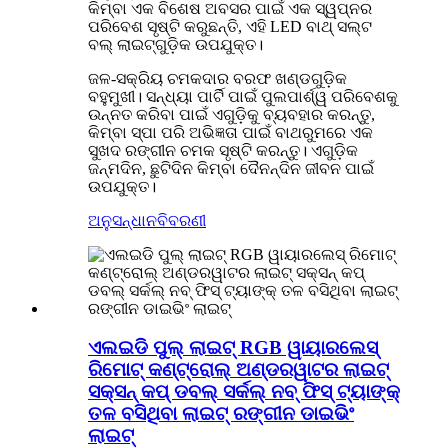
କିମ୍ବା ଏକ ବିଶେଷ ଅବସର ପାଇଁ ଏକ ସ୍ୱପ୍ନର
ପରିବେଶ ସୃଷ୍ଟି କରୁଛନ୍ତି, ଏହି LED ବାଥ୍ ସଲ୍ଟ
ବଲ୍ ଲାଇଟ୍ଗୁଡ଼ିକ ଉପଯୁକ୍ତ।
ଜଳ-ସକ୍ରିୟ ଚମକଦାର ବରଫ ଖଣ୍ଡଗୁଡ଼ିକ
ବହୁମୁଖୀ। ସନ୍ଧ୍ୟା ପାର୍ଟି ପାଇଁ ପୁଲପାର୍ଶ୍ୱ ପରିବେଶକୁ
ଉନ୍ନତ କରିବା ପାଇଁ ଏଗୁଡ଼ିକୁ ବ୍ୟବହାର କରନ୍ତୁ,
କିମ୍ବା ସ୍ପା ପରି ଅଭିଜ୍ଞତା ପାଇଁ ବାଥରୁମରେ ଏକ
ସୁଖଦ ରଙ୍ଗୀନ ଚମକ ସୃଷ୍ଟି କରନ୍ତୁ। ଏଗୁଡ଼ିକ
ଜନ୍ମଦିନ, ଛୁଟିଦିନ କିମ୍ବା ଦୈନନ୍ଦିନ ଜୀବନ ପାଇଁ
ଉପଯୁକ୍ତ।
ଅନୁସନ୍ଧାନ
ବିବରଣୀ
ଏଲଇଡି ପୁଲ୍ ଲାଇଟ୍ RGB ୱାୟାରଲେସ୍
ରିମୋଟ୍ କଣ୍ଟ୍ରୋଲ୍ ଅଣ୍ଡରୱାଟର ଲାଇଟ୍
ସକ୍ସନ୍ କପ୍ ଡବଲ୍ ସର୍କଲ୍ ନବ୍ ଫିସ୍ ଟ୍ୟାଙ୍କ୍
ତଳ ବସିଥିବା ଲାଇଟ୍ ରଙ୍ଗୀନ ଡାଇଭିଂ
ଲାଇଟ୍