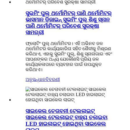
ସୁଇମିଂ ପୁଲ୍ ଥର୍ମୋମିଟର୍ ପାଣି ଥର୍ମୋମିଟର୍
ଭାସମାନ ଡିଜାଇନ୍ ସୁଇମିଂ ପୁଲ୍ ଶିଶୁ ସ୍ନାନ
ପାଣି ଥର୍ମୋମିଟର୍ ପରିବେଶ ସୁରକ୍ଷା
ସାମଗ୍ରୀ
ଫ୍ଲୋଟିଂ ପୁଲ୍ ଥର୍ମୋମିଟର। ଏହି ଅଭିନବ ଜଳ
ଥର୍ମୋମିଟର କାର୍ଯ୍ୟକାରିତା ସହିତ ଶୈଳୀକୁ ମିଶ୍ରଣ
କରିଥାଏ, ଏହାକୁ ସୁଇମିଂ ପୁଲ୍, ଶିଶୁ ସ୍ନାନାଗାର ଏବଂ
ଆପଣଙ୍କର ଅନ୍ୟ ଯେକୌଣସି ପ୍ରିୟ ଜଳ
କାର୍ଯ୍ୟକଳାପରେ ବ୍ୟବହାର ପାଇଁ ଉପଯୁକ୍ତ
କରିଥାଏ।
ଅନୁସନ୍ଧାନ
ବିବରଣୀ
ସାଇକେଲ ଚେତାବନୀ ଟେଲଲାଇଟ୍
ସାଇକେଲ ଟେଲଲାଇଟ୍ ବାହ୍ୟ ଚଲାଇବା
LED ହାଇଲାଇଟ୍ ହୋଇଥିବା ସାଇକେଲ