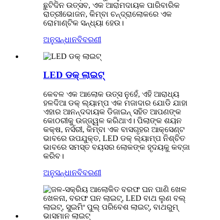
ଛୁଟିଦିନ ଉତ୍ସବ, ଏକ ଆରାମଦାୟକ ପାରିବାରିକ
ରାତ୍ରୀଭୋଜନ, କିମ୍ବା ଚନ୍ଦ୍ରାଲୋକରେ ଏକ
ରୋମାଣ୍ଟିକ ସନ୍ଧ୍ୟା ହେଉ।
ଅନୁସନ୍ଧାନ
ବିବରଣୀ
LED ଡକ୍ ଲାଇଟ୍
କେବଳ ଏକ ଆଲୋକ ଉତ୍ସ ନୁହେଁ, ଏହି ଆରାଧ୍ୟ
ହଳଦିଆ ଡକ୍ ଲ୍ୟାମ୍ପ ଏକ ମଜାଦାର ଯୋଡି ଯାହା
ଏହାର ଆନନ୍ଦଦାୟକ ଡିଜାଇନ୍ ସହିତ ଆପଣଙ୍କ
କୋଠରୀକୁ ଉଜ୍ଜ୍ୱଳ କରିଥାଏ। ପିଲାଙ୍କ ଶୟନ
କକ୍ଷ, ନର୍ସରୀ, କିମ୍ବା ଏକ ବାସଗୃହର ଆକ୍ସେଣ୍ଟ
ଭାବରେ ଉପଯୁକ୍ତ, LED ଡକ୍ ଲ୍ୟାମ୍ପ ନିଶ୍ଚିତ
ଭାବରେ ସମସ୍ତ ବୟସର ଲୋକଙ୍କ ହୃଦୟକୁ କବ୍ଜା
କରିବ।
ଅନୁସନ୍ଧାନ
ବିବରଣୀ