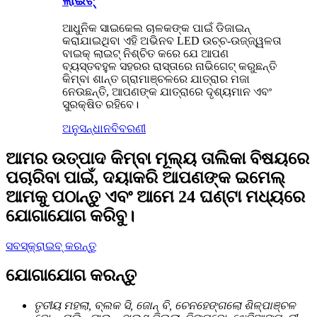
ଲାଇଟ୍
ଆଧୁନିକ ସାଇକେଲ ଚାଳକଙ୍କ ପାଇଁ ଡିଜାଇନ୍
କରାଯାଇଥିବା ଏହି ଅଭିନବ LED ଉଚ୍ଚ-ଉଜ୍ଜ୍ୱଳତା
ବାଇକ୍ ଲାଇଟ୍ ନିଶ୍ଚିତ କରେ ଯେ ଆପଣ
ବ୍ୟସ୍ତବହୁଳ ସହରର ରାସ୍ତାରେ ନାଭିଗେଟ୍ କରୁଛନ୍ତି
କିମ୍ବା ଶାନ୍ତ ଗ୍ରାମାଞ୍ଚଳରେ ଯାତ୍ରାର ମଜା
ନେଉଛନ୍ତି, ଆପଣଙ୍କ ଯାତ୍ରାରେ ଦୃଶ୍ୟମାନ ଏବଂ
ସୁରକ୍ଷିତ ରହିବେ।
ଅନୁସନ୍ଧାନ
ବିବରଣୀ
ଆମର ଉତ୍ପାଦ କିମ୍ବା ମୂଲ୍ୟ ତାଲିକା ବିଷୟରେ
ପଚାରିବା ପାଇଁ, ଦୟାକରି ଆପଣଙ୍କ ଇମେଲ୍
ଆମକୁ ପଠାନ୍ତୁ ଏବଂ ଆମେ 24 ଘଣ୍ଟା ମଧ୍ୟରେ
ଯୋଗାଯୋଗ କରିବୁ।
ସବସ୍କ୍ରାଇବ୍ କରନ୍ତୁ
ଯୋଗାଯୋଗ କରନ୍ତୁ
ତୃତୀୟ ମହଲା, ବ୍ଲକ ସି, ଜୋନ୍ ବି, ଚେନହେଙ୍ଗଲୋ ଶିଳ୍ପାଞ୍ଚଳ