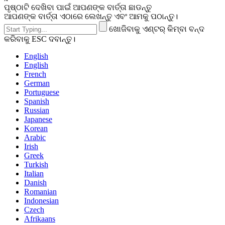
ପୃଷ୍ଠାଟି ଦେଖିବା ପାଇଁ ଆପଣଙ୍କ ବାର୍ତ୍ତା ଛାଡନ୍ତୁ
ଆପଣଙ୍କ ବାର୍ତ୍ତା ଏଠାରେ ଲେଖନ୍ତୁ ଏବଂ ଆମକୁ ପଠାନ୍ତୁ।
ଖୋଜିବାକୁ ଏଣ୍ଟର୍ କିମ୍ବା ବନ୍ଦ
କରିବାକୁ ESC ଦବାନ୍ତୁ।
English
English
French
German
Portuguese
Spanish
Russian
Japanese
Korean
Arabic
Irish
Greek
Turkish
Italian
Danish
Romanian
Indonesian
Czech
Afrikaans