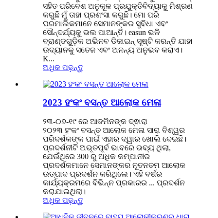
ସହିତ ପରିବେଶ ଅନୁକୂଳ ପ୍ରଯୁକ୍ତିବିଦ୍ୟାକୁ ମିଶ୍ରଣ
କରୁଛି ମୁଁ ତାହା ପ୍ରଶଂସା କରୁଛି। ମୋ ପରି
ଘରମାଲିକମାନେ ସେମାନଙ୍କର ସୁବିଧା ଏବଂ
ସୌନ୍ଦର୍ଯ୍ୟକୁ ଭଲ ପାଆନ୍ତି। easun ଭଳି
ବ୍ରାଣ୍ଡଗୁଡ଼ିକ ଅଭିନବ ଡିଜାଇନ୍ ସୃଷ୍ଟି କରନ୍ତି ଯାହା
ଉଦ୍ୟାନକୁ ସତେଜ ଏବଂ ଅନନ୍ୟ ଅନୁଭବ କରାଏ।
K...
ଅଧିକ ପଢ଼ନ୍ତୁ
2023 ହଂକଂ ବସନ୍ତ ଆଲୋକ ମେଳା
୨୩-୦୭-୧୯ ରେ ଆଡମିନଙ୍କ ଦ୍ଵାରା
୨୦୨୩ ହଂକଂ ବସନ୍ତ ଆଲୋକ ମେଳା ସାରା ବିଶ୍ୱର
ପରିଦର୍ଶକଙ୍କ ପାଇଁ ଏହାର ଦ୍ୱାର ଖୋଲି ଦେଇଛି।
ପ୍ରଦର୍ଶନୀଟି ଅଭୂତପୂର୍ବ ଭାବରେ ଭବ୍ୟ ଥିଲା,
ଯେଉଁଥିରେ 300 ରୁ ଅଧିକ କମ୍ପାନୀର
ପ୍ରଦର୍ଶକମାନେ ସେମାନଙ୍କର ନୂତନତମ ଆଲୋକ
ଉତ୍ପାଦ ପ୍ରଦର୍ଶନ କରିଥିଲେ। ଏହି ବର୍ଷର
କାର୍ଯ୍ୟକ୍ରମରେ ବିଭିନ୍ନ ପ୍ରକାରର ... ପ୍ରଦର୍ଶନ
କରାଯାଇଥିଲା।
ଅଧିକ ପଢ଼ନ୍ତୁ