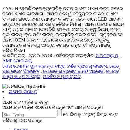
EASUN ହେଉଛି ଇଲେକ୍ଟ୍ରୋନିକ୍ ଉତ୍ପାଦ ଏବଂ OEM ଉତ୍ପାଦନରେ
ବିଶେଷଜ୍ଞ ଏକ କାରଖାନା। ଆମର ନିଜସ୍ୱ ବୈଦ୍ୟୁତିକ କାରଖାନା ଏବଂ
ସଂଲଗ୍ନ ଇଞ୍ଜେକ୍ସନ ମୋଲ୍ଡିଂ କାରଖାନା ସହିତ, ଆମେ LED ଆଲୋକ
ଉତ୍ପାଦନ କ୍ଷେତ୍ରରେ ଏକ ବୃତ୍ତିଗତ ନିର୍ମାତା। ଆମର ଉତ୍ପାଦ ଲାଇନ
30 ରୁ ଅଧିକ ମଡେଲ ଯେପରିକି ଖେଳଣା ଲାଇଟ୍, ଆକ୍ୱାରିୟମ୍ ଲାଇଟ୍,
ପୁଲ୍ ଲାଇଟ୍, କ୍ୟାମ୍ପିଂ ଲାଇଟ୍, ଇତ୍ୟାଦିକୁ କଭର କରେ। ଗ୍ରାହକମାନେ
ଆମର OEM ସେବା ମାଧ୍ୟମରେ ସେମାନଙ୍କର ଉତ୍ପାଦଗୁଡ଼ିକୁ
ସେମାନଙ୍କର ନିଜସ୍ୱ ଅନନ୍ୟ ବ୍ରାଣ୍ଡ ଅନୁଯାୟୀ କଷ୍ଟମାଇଜ୍
କରିପାରିବେ।
© କପିରାଇଟ୍ - ୨୦୧୦-୨୦୨୫ : ସର୍ବସତ୍ତ୍ଵ ସଂରକ୍ଷିତ।
ସାଇଟମ୍ୟାପ୍
-
AMP ମୋବାଇଲ୍
ସୌର ଭାସମାନ ପୁଲ ଲାଇଟ୍ସ
,
ବାହ୍ୟ ସୌର ସ୍ଫିଅର୍ ଲାଇଟ୍ସ
,
ଲେଡ୍
ପୁଲ୍ ଲାଇଟ୍ ଫିକ୍ସଚର୍
,
ଗୋଲାକାର ଗ୍ଲୋବ ବାହ୍ୟ ଆଲୋକ
,
ଗ୍ଲୋବ୍
ବାହ୍ୟ କାନ୍ଥ ଆଲୋକ
,
ତାରବିହୀନ ପୁଲ୍ ଲାଇଟ୍
,
ଇମେଲ୍ ପଠାନ୍ତୁ
x
ଆପଣଙ୍କ ବାର୍ତ୍ତା ଛାଡନ୍ତୁ
ଆପଣଙ୍କ ବାର୍ତ୍ତା ଏଠାରେ ଲେଖନ୍ତୁ ଏବଂ ଆମକୁ ପଠାନ୍ତୁ।
ଖୋଜିବାକୁ ଏଣ୍ଟର୍ କିମ୍ବା ବନ୍ଦ
କରିବାକୁ ESC ଦବାନ୍ତୁ।