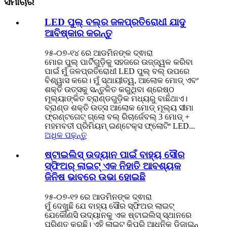
ସମାଚାର
LED ପୁଲ୍ ବଲ୍‌ର ଜଳପ୍ରତିରୋଧୀ ଯାଦୁ
ଆବିଷ୍କାର କରନ୍ତୁ
୨୫-୦୭-୧୪ ରେ ଆଡମିନଙ୍କ ଦ୍ଵାରା
ମୋର ପୁଲ୍ ପାର୍ଟିଗୁଡ଼ିକୁ ସହଜରେ ଉଜ୍ଜ୍ୱଳ କରିବା
ପାଇଁ ମୁଁ ଜଳପ୍ରତିରୋଧୀ LED ପୁଲ୍ ବଲ୍ ଉପରେ
ବିଶ୍ୱାସ କରେ। ମୁଁ ସ୍ଥାୟୀତ୍ୱ, ଆଲୋକ ମୋଡ୍ ଏବଂ
ଶକ୍ତି ଉତ୍ସକୁ ସନ୍ତୁଳିତ କରୁଥିବା ଶ୍ରେଷ୍ଠ
ମୂଲ୍ୟାଙ୍କିତ ବ୍ରାଣ୍ଡଗୁଡ଼ିକ ମଧ୍ୟରୁ ବାଛିଥାଏ।
ବ୍ରାଣ୍ଡ ଶକ୍ତି ଉତ୍ସ ଆଲୋକ ମୋଡ୍ ମୂଲ୍ୟ ସୀମା
ଫ୍ରଣ୍ଟଗେଟ୍ ଗ୍ଲୋ ବଲ୍ ରିଚାର୍ଜେବଲ୍ 3 ମୋଡ୍ +
ମହମବତୀ ପ୍ରିମିୟମ୍ ଇଣ୍ଟେକ୍ସ ଫ୍ଲୋଟିଂ LED...
ଅଧିକ ପଢ଼ନ୍ତୁ
ଷ୍ଟାଇଲିସ୍ ଉଦ୍ୟାନ ପାଇଁ ବାହ୍ୟ ସୌର
ସ୍ଫିଅର୍ ଲାଇଟ୍ ଏକ ନିହାତି ଆବଶ୍ୟକ
ଜିନିଷ ଭାବରେ ଉଭା ହୋଇଛି
୨୫-୦୭-୧୨ ରେ ଆଡମିନଙ୍କ ଦ୍ଵାରା
ମୁଁ ଦେଖୁଛି ଯେ ବାହ୍ୟ ସୌର ସ୍ଫିଅର ଲାଇଟ୍
ଯେକୌଣସି ଉଦ୍ୟାନକୁ ଏକ ଷ୍ଟାଇଲିସ୍ ସ୍ଥାନରେ
ପରିଣତ କରୁଛି। ଏହି ଲାଇଟ୍ କିପରି ଆଧୁନିକ ଡିଜାଇନ୍