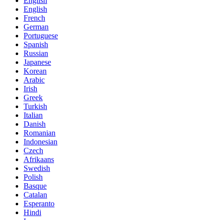
English
English
French
German
Portuguese
Spanish
Russian
Japanese
Korean
Arabic
Irish
Greek
Turkish
Italian
Danish
Romanian
Indonesian
Czech
Afrikaans
Swedish
Polish
Basque
Catalan
Esperanto
Hindi