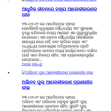
ଆଧୁନିକ ଜୀବନରେ ବାହ୍ୟ ଆଲୋକୀକରଣର
ଧାରା
୨୩-୦୭-୧୯ ରେ ଆଡମିନଙ୍କ ଦ୍ଵାରା
ଯେକୌଣସି ଭୂଦୃଶ୍ୟର ସୌନ୍ଦର୍ଯ୍ୟ ଏବଂ ସୁରକ୍ଷା
ବୃଦ୍ଧି କରିବାରେ ବାହ୍ୟ ଆଲୋକ ଏକ ଗୁରୁତ୍ୱପୂର୍ଣ୍ଣ
ଉପକରଣ। ଏହା କେବଳ ସୌନ୍ଦର୍ଯ୍ୟ ଆକର୍ଷଣରେ
ସାହାଯ୍ୟ କରେ ନାହିଁ, ବରଂ ରାତିରେ ଚୋର ଏବଂ
ଅନ୍ୟାନ୍ୟ ଅନାବଶ୍ୟକ ଅତିଥିମାନଙ୍କ ପ୍ରତି
ପ୍ରତିରୋଧକ ଭାବରେ ମଧ୍ୟ କାର୍ଯ୍ୟ କରେ। ବାଛିବା
ପାଇଁ ଏତେ ବିକଳ୍ପ ସହିତ, ଏହା ଚ୍ୟାଲେଞ୍ଜପୂର୍ଣ୍ଣ
ହୋଇପାରେ...
ଅଧିକ ପଢ଼ନ୍ତୁ
ଅଭିନବ ପୁଲ୍ ଆଲୋକୀକରଣ ପ୍ରଣାଳୀର
ଲାଭ
୨୩-୦୭-୧୯ ରେ ଆଡମିନଙ୍କ ଦ୍ଵାରା
ଅଭିନବ ଏବଂ ପରିବେଶ ଅନୁକୂଳ ସୁଇମିଂ ପୁଲ୍
ଆଲୋକୀକରଣ ପ୍ରଚଳନ ସହିତ, ସୁଇମିଂ ପୁଲ୍
ଶିଳ୍ପରେ ବଡ଼ ପରିବର୍ତ୍ତନ ହେବାକୁ ଯାଉଛି। ଏକ