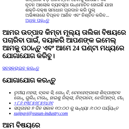
ନୂତନ ଆଲୋକ ବ୍ୟବସ୍ଥା ଉନ୍ମୋଚିତ ହୋଇଛି ଯାହା
ଶକ୍ତି-ଦକ୍ଷ ସମାଧାନ ପ୍ରଦାନ କରି ପୁଲ୍
ଅଭିଜ୍ଞତାରେ ବିପ୍ଳବ ଆଣିବ ଏବଂ ନିଶ୍ଚିତ କରିବ...
ଅଧିକ ପଢ଼ନ୍ତୁ
ଆମର ଉତ୍ପାଦ କିମ୍ବା ମୂଲ୍ୟ ତାଲିକା ବିଷୟରେ
ପଚାରିବା ପାଇଁ, ଦୟାକରି ଆପଣଙ୍କ ଇମେଲ୍
ଆମକୁ ପଠାନ୍ତୁ ଏବଂ ଆମେ 24 ଘଣ୍ଟା ମଧ୍ୟରେ
ଯୋଗାଯୋଗ କରିବୁ।
ସବସ୍କ୍ରାଇବ୍ କରନ୍ତୁ
ଯୋଗାଯୋଗ କରନ୍ତୁ
ତୃତୀୟ ମହଲା, ବ୍ଲକ ସି, ଜୋନ୍ ବି, ଚେନହେଙ୍ଗଲୋ ଶିଳ୍ପାଞ୍ଚଳ
ଜୋନ୍, ଗୁଲିନ୍ ଟାଉନ୍, ହାଇଶୁ ଜିଲ୍ଲା, ନିଙ୍ଗବୋ, ଝେଜିଆଙ୍ଗ, ଚୀନ୍
+୮୬ ୧୩୮୫୭୮୫୨୪୬୧
ସପ୍ତାହର ୭ ଦିନ ସକାଳ ୧୦:୦୦ ରୁ ସନ୍ଧ୍ୟା ୬:୦୦ ପର୍ଯ୍ୟନ୍ତ
xujingyi@easun-industry.com
ଆମ ବିଷୟରେ