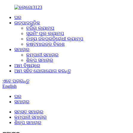
ଘର
ଉତ୍ପାଦଗୁଡ଼ିକ
ବଗିଚା ଲ୍ୟାମ୍ପ
ସୁଇମିଂ ପୁଲ୍ ଲ୍ୟାମ୍ପ
ବାହ୍ୟ ଜଳପ୍ରତିରୋଧୀ ଲ୍ୟାମ୍ପ
କଷ୍ଟମାଇଜ୍ଡ ବିକାଶ
ସମାଚାର
କମ୍ପାନୀ ସମାଚାର
ଶିଳ୍ପ ସମାଚାର
ଆମ ବିଷୟରେ
ଆମ ସହିତ ଯୋଗାଯୋଗ କରନ୍ତୁ
ଏବେ ପଚାରନ୍ତୁ
English
ଘର
ସମାଚାର
ସମସ୍ତ ସମାଚାର
କମ୍ପାନୀ ସମାଚାର
ଶିଳ୍ପ ସମାଚାର